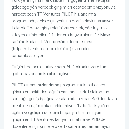
Türkiye’nin girişim ekosistemini güçlendirme ve dijital
geleceğe yön verecek girişimleri destekleme vizyonuyla
hareket eden TT Ventures PİLOT hızlandırma
programında, geleceğin yerli ‘unicorn’ adayları aranıyor.
Teknoloji odaklı girişimlerini küresel ölçeğe taşımak
isteyen girişimciler, 14. dönem başvurularını 17 Mayıs
tarihine kadar TT Ventures’ın internet sitesi
(https://ttventures.com.tr/pilot) üzerinden
tamamlayabiliyor.
Girişimlere hem Türkiye hem ABD olmak üzere tüm
global pazarların kapıları açılıyor
PİLOT girişim hızlandırma programına kabul edilen
girişimler, nakit desteğinin yanı sıra Türk Telekom’un
sunduğu geniş iş ağına ve alanında uzman 450’den fazla
mentöre erişim imkanı elde ediyor. 12 haftalık yoğun
eğitim ve gelişim sürecini başarıyla tamamlayan
girişimler, TT Ventures’tan yatırım alma ve ABD’de
düzenlenen girişimlere özel tasarlanmış tamamlayıcı