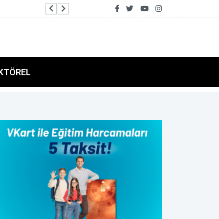
Merkez Park’ta spor ve açık hava sineması vata
KTÖREL