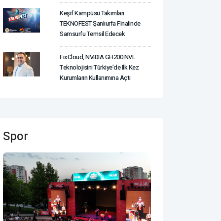
Keşif Kampüsü Takımları
TEKNOFEST Şanlıurfa Finalinde
Samsun'u Temsil Edecek
FixCloud, NVIDIA GH200 NVL
Teknolojisini Türkiye’de Ilk Kez
Kurumların Kullanımına Açtı
Spor