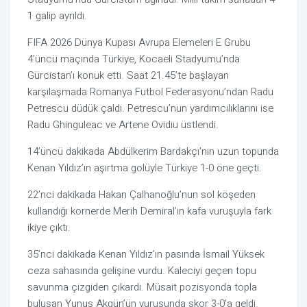
1 galip ayrıldı.
FIFA 2026 Dünya Kupası Avrupa Elemeleri E Grubu
4’üncü maçında Türkiye, Kocaeli Stadyumu’nda
Gürcistan’ı konuk etti. Saat 21.45’te başlayan
karşılaşmada Romanya Futbol Federasyonu’ndan Radu
Petrescu düdük çaldı. Petrescu’nun yardımcılıklarını ise
Radu Ghinguleac ve Artene Ovidiu üstlendi.
14’üncü dakikada Abdülkerim Bardakçı’nın uzun topunda
Kenan Yıldız’ın aşırtma golüyle Türkiye 1-0 öne geçti.
22’nci dakikada Hakan Çalhanoğlu’nun sol köşeden
kullandığı kornerde Merih Demiral’ın kafa vuruşuyla fark
ikiye çıktı.
35’nci dakikada Kenan Yıldız’ın pasında İsmail Yüksek
ceza sahasında gelişine vurdu. Kaleciyi geçen topu
savunma çizgiden çıkardı. Müsait pozisyonda topla
buluşan Yunus Akgün’ün vuruşunda skor 3-0’a geldi.