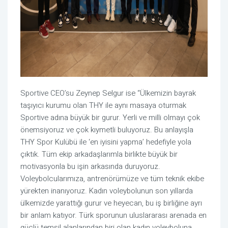
Sportive CEO’su Zeynep Selgur ise “Ülkemizin bayrak
taşıyıcı kurumu olan THY ile aynı masaya oturmak
Sportive adına büyük bir gurur. Yerli ve milli olmayı çok
önemsiyoruz ve çok kıymetli buluyoruz. Bu anlayışla
THY Spor Kulübü ile ‘en iyisini yapma’ hedefiyle yola
çıktık. Tüm ekip arkadaşlarımla birlikte büyük bir
motivasyonla bu işin arkasında duruyoruz.
Voleybolcularımıza, antrenörümüze ve tüm teknik ekibe
yürekten inanıyoruz. Kadın voleybolunun son yıllarda
ülkemizde yarattığı gurur ve heyecan, bu iş birliğine ayrı
bir anlam katıyor. Türk sporunun uluslararası arenada en
güçlü temsil alanlarından biri olan kadın voleyboluna