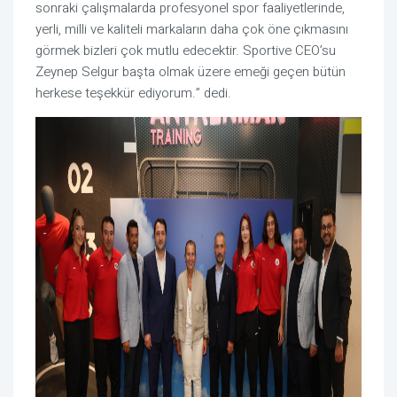
sonraki çalışmalarda profesyonel spor faaliyetlerinde,
yerli, milli ve kaliteli markaların daha çok öne çıkmasını
görmek bizleri çok mutlu edecektir. Sportive CEO’su
Zeynep Selgur başta olmak üzere emeği geçen bütün
herkese teşekkür ediyorum.” dedi.