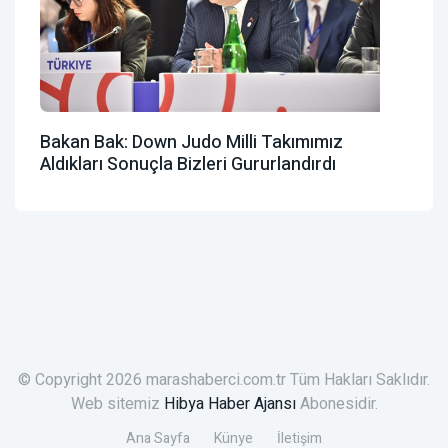
Bakan Bak: Down Judo Milli Takımımız
Aldıkları Sonuçla Bizleri Gururlandırdı
© Copyright 2026 marashaberci.com.tr Tüm Hakları Saklıdır.
Web sitemiz
Hibya Haber Ajansı
Abonesidir.
Ana Sayfa
Künye
İletişim