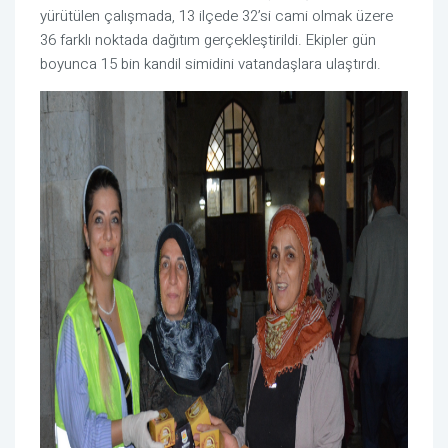
yürütülen çalışmada, 13 ilçede 32’si cami olmak üzere
36 farklı noktada dağıtım gerçekleştirildi. Ekipler gün
boyunca 15 bin kandil simidini vatandaşlara ulaştırdı.