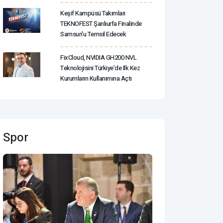
Keşif Kampüsü Takımları
TEKNOFEST Şanlıurfa Finalinde
Samsun'u Temsil Edecek
FixCloud, NVIDIA GH200 NVL
Teknolojisini Türkiye’de Ilk Kez
Kurumların Kullanımına Açtı
Spor