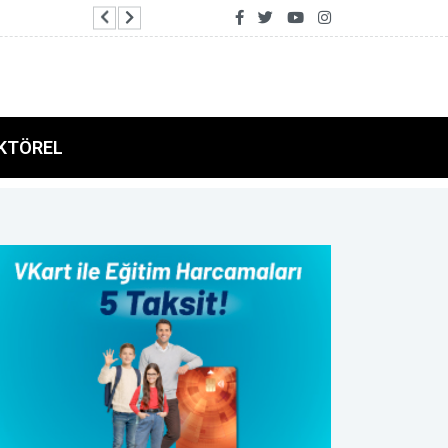
Başkan Genç: Salah transferi Trabzon’un turizm
KTÖREL