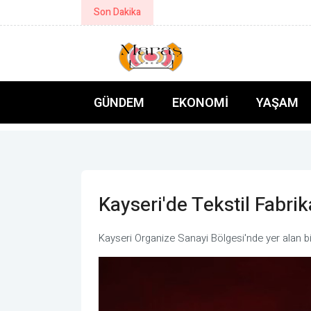
Son Dakika
Toroslar’da 3. Üzüm Hasadı Etkinli
GÜNDEM
EKONOMI
YAŞAM
Kayseri'de Tekstil Fabri
Kayseri Organize Sanayi Bölgesi'nde yer alan bir