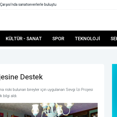
n müdahale: Anne kedi ve yavruları kurtarıldı
KÜLTÜR - SANAT
SPOR
TEKNOLOJI
SE
ojesine Destek
 riski bulunan bireyler için uygulanan Sevgi İzi Projesi
bilgi aldı.