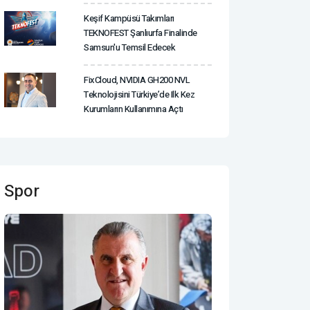
Keşif Kampüsü Takımları
TEKNOFEST Şanlıurfa Finalinde
Samsun'u Temsil Edecek
FixCloud, NVIDIA GH200 NVL
Teknolojisini Türkiye’de Ilk Kez
Kurumların Kullanımına Açtı
Spor