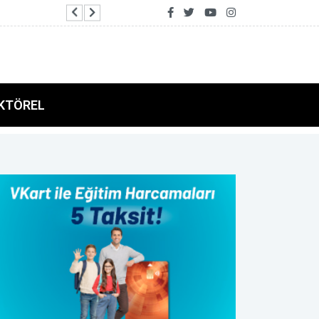
Türk Dünyası Keçiören’de buluştu: Şölende birlik
KTÖREL