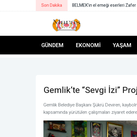
Son Dakika
Kaçak yapı yıkımında hayat kurtara
GÜNDEM
EKONOMI
YAŞAM
Gemlik’te “Sevgi İzi” Pr
Gemlik Belediye Başkanı Şükrü Deviren, kaybolma
kapsamında yürütülen çalışmaları ziyaret ederek 