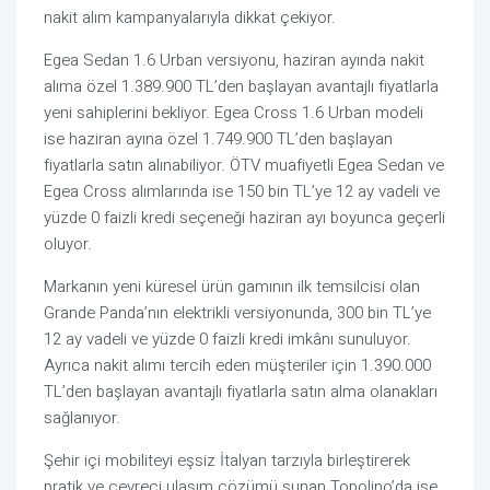
nakit alım kampanyalarıyla dikkat çekiyor.
Egea Sedan 1.6 Urban versiyonu, haziran ayında nakit
alıma özel 1.389.900 TL’den başlayan avantajlı fiyatlarla
yeni sahiplerini bekliyor. Egea Cross 1.6 Urban modeli
ise haziran ayına özel 1.749.900 TL’den başlayan
fiyatlarla satın alınabiliyor. ÖTV muafiyetli Egea Sedan ve
Egea Cross alımlarında ise 150 bin TL’ye 12 ay vadeli ve
yüzde 0 faizli kredi seçeneği haziran ayı boyunca geçerli
oluyor.
Markanın yeni küresel ürün gamının ilk temsilcisi olan
Grande Panda’nın elektrikli versiyonunda, 300 bin TL’ye
12 ay vadeli ve yüzde 0 faizli kredi imkânı sunuluyor.
Ayrıca nakit alımı tercih eden müşteriler için 1.390.000
TL’den başlayan avantajlı fiyatlarla satın alma olanakları
sağlanıyor.
Şehir içi mobiliteyi eşsiz İtalyan tarzıyla birleştirerek
pratik ve çevreci ulaşım çözümü sunan Topolino’da ise