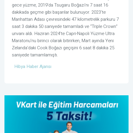
gece yüzme, 2019’da Tsugaru Boğazı’nı 7 saat 16
dakikada geçme gibi başarılar bulunuyor. 2023’te
Manhattan Adası çevresindeki 47 kilometrelik parkuru 7
saat 3 dakika 50 saniyede tamamladı ve “Triple Crown”
unvanı aldı. Haziran 2024’te Capri-Napoli Yüzme Ultra
Maratonu’nu birinci olarak bitirirken, Mart ayında Yeni
Zelanda’daki Cook Boğazı geçişini 6 saat 8 dakika 25
saniyede tamamlamıştı.
Hibya Haber Ajansı