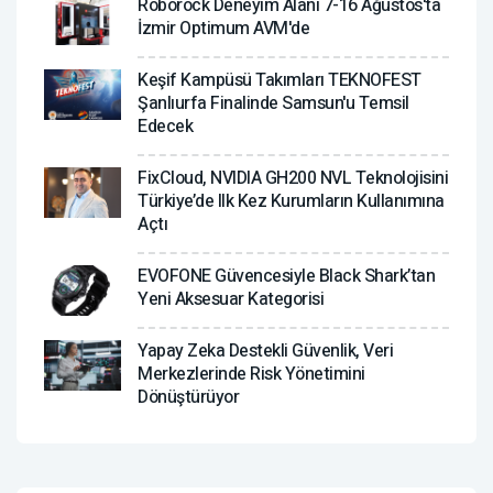
Roborock Deneyim Alanı 7-16 Ağustos'ta
İzmir Optimum AVM'de
Keşif Kampüsü Takımları TEKNOFEST
Şanlıurfa Finalinde Samsun'u Temsil
Edecek
FixCloud, NVIDIA GH200 NVL Teknolojisini
Türkiye’de Ilk Kez Kurumların Kullanımına
Açtı
EVOFONE Güvencesiyle Black Shark’tan
Yeni Aksesuar Kategorisi
Yapay Zeka Destekli Güvenlik, Veri
Merkezlerinde Risk Yönetimini
Dönüştürüyor