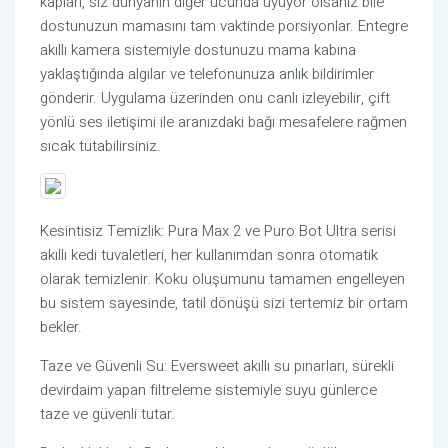
kapları, siz dünyanın diğer ucunda uyuyor olsanız bile
dostunuzun mamasını tam vaktinde porsiyonlar. Entegre
akıllı kamera sistemiyle dostunuzu mama kabına
yaklaştığında algılar ve telefonunuza anlık bildirimler
gönderir. Uygulama üzerinden onu canlı izleyebilir, çift
yönlü ses iletişimi ile aranızdaki bağı mesafelere rağmen
sıcak tutabilirsiniz.
Kesintisiz Temizlik: Pura Max 2 ve Puro Bot Ultra serisi
akıllı kedi tuvaletleri, her kullanımdan sonra otomatik
olarak temizlenir. Koku oluşumunu tamamen engelleyen
bu sistem sayesinde, tatil dönüşü sizi tertemiz bir ortam
bekler.
Taze ve Güvenli Su: Eversweet akıllı su pınarları, sürekli
devirdaim yapan filtreleme sistemiyle suyu günlerce
taze ve güvenli tutar.