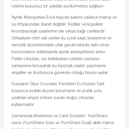
rutinini kusursuz bir şekilde sürdürmenizi sağlıyor.
Ayrılık Anksiyetesi Evcil hayvan bakımı sadece mama ve
su ihtiyacından ibaret değildir. Kediler ve köpekler
kronobiyolojik saatlerine sıkı sıkıya bağlı canlılardır.
Sirkadiyen ritim adı verilen bu içsel saat, beslenme ve
temizlik düzenlerindeki ufak gecikmelerde dahi stres
hormonlarını tetikleyerek ayrılık anksiyetesini artırır.
Petkit cihazları, siz tatildeyken rutinleri saniyesi
saniyesine koruyarak bu biyolojik saatin şaşmasını
engeller ve dostunuza güvende olduğu hissini aşılar.
Dünyanın Öbür Ucundan Yönetilen Ev Düzeni Tatil
boyunca evdeki düzeni korumanın en pratik yolu,
uzaktan erişim imkanı sunan doğru cihazları
kullanmaktır:
Zamanında Beslenme ve Canlı Gözetim: YumShare
serisi (YumShare Solo ve YumShare Dual) akıllı mama