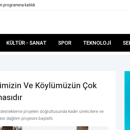
Başkanı Yazıcıoğlu ilk sırada yer aldı
KÜLTÜR - SANAT
SPOR
TEKNOLOJI
SE
tçimizin Ve Köylümüzün Çok
masıdır
 destekleme projeleri doğrultusunda kadın üreticilere ve
si dağıtım projesini başlattı.