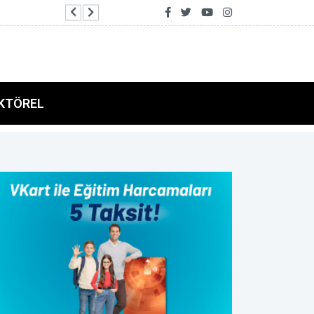
AFAD ile Gaziantep Büyükşehir Belediyesi ara
KTÖREL