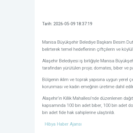
Tarih:
2026-05-09 18:37:19
Manisa Büyükşehir Belediye Başkanı Besim Dutlul
belirterek temel hedeflerinin çiftçilerin ve köylü
Alaşehir Belediyesi iş birliğiyle Manisa Büyükşeh
tarafından yürütülen proje; domates, biber ve p
Bölgenin iklim ve toprak yapısına uygun yerel çe
korunması ve kadın emeğinin üretime dahil edi
Alaşehir’in Killik Mahallesi’nde düzenlenen dağıt
kapsamında 100 bin adet biber, 100 bin adet d
bin adet fide hak sahiplerine ulaştırıldı.
Hibya Haber Ajansı