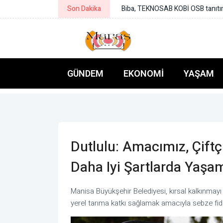
Son Dakika
ORC araştırmasında Tokat Belediye 
GÜNDEM
EKONOMI
YAŞAM
Dutlulu: Amacımız, Çif
Daha Iyi Şartlarda Yaşa
Manisa Büyükşehir Belediyesi, kırsal kalkınmayı
yerel tarıma katkı sağlamak amacıyla sebze fide