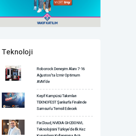
Teknoloji
Roborock Deneyim Alanı 7-16
Ağustos'ta İzmir Optimum
AVM'de
Keşif Kampüsü Takımları
TEKNOFEST Şanlıurfa Finalinde
Samsun'u Temsil Edecek
FixCloud, NVIDIA GH200 NVL
Teknolojisini Türkiye’de Ilk Kez
Kurumların Kullanımına Açtı