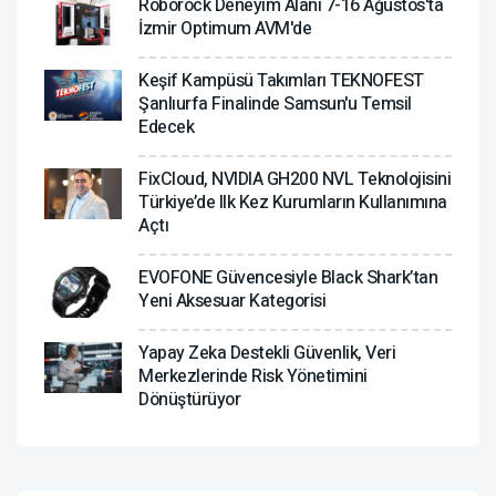
Roborock Deneyim Alanı 7-16 Ağustos'ta
İzmir Optimum AVM'de
Keşif Kampüsü Takımları TEKNOFEST
Şanlıurfa Finalinde Samsun'u Temsil
Edecek
FixCloud, NVIDIA GH200 NVL Teknolojisini
Türkiye’de Ilk Kez Kurumların Kullanımına
Açtı
EVOFONE Güvencesiyle Black Shark’tan
Yeni Aksesuar Kategorisi
Yapay Zeka Destekli Güvenlik, Veri
Merkezlerinde Risk Yönetimini
Dönüştürüyor